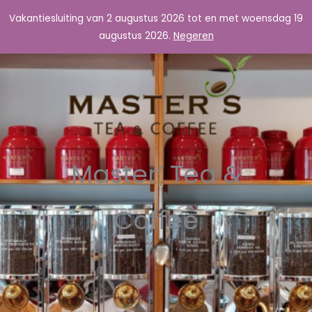
Ga
Vakantiesluiting van 2 augustus 2026 tot en met woensdag 19
Master's Tea & Coffee
naar
augustus 2026.
Negeren
de
inhoud
Master’ Tea &
Coffee