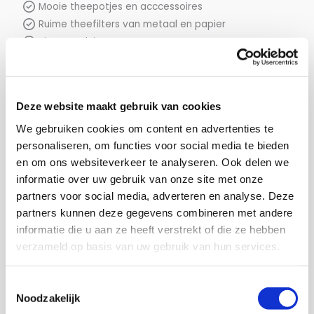
Mooie theepotjes en acccessoires
Ruime theefilters van metaal en papier
Tips en advies!
Deze website maakt gebruik van cookies
Cadeaus: wie verras ik?
We gebruiken cookies om content en advertenties te
personaliseren, om functies voor social media te bieden
en om ons websiteverkeer te analyseren. Ook delen we
Feestelijke cadeaus
maken we van onze koffie, thee en
informatie over uw gebruik van onze site met onze
chocolade producten. Koffie, chocolade en losse thee:
partners voor social media, adverteren en analyse. Deze
altijd een
perfect idee
! Wat zijn geschikte momenten voor
partners kunnen deze gegevens combineren met andere
onze cadeaus?
informatie die u aan ze heeft verstrekt of die ze hebben
Verjaardagen
verzameld op basis van uw gebruik van hun services.
Feestdagen zoals:
Moederdag
Toestemmingsselectie
Paasdagen
Noodzakelijk